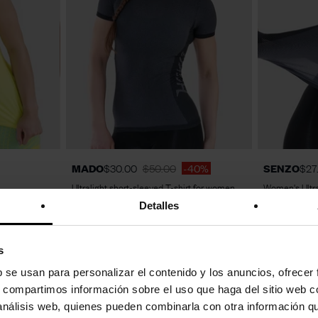
S
M
L
XL
MADO
$30.00
$50.00
-40%
SENZO
$27
Ultralight short-sleeved T-shirt for women
Women's Ultra
Detalles
s
b se usan para personalizar el contenido y los anuncios, ofrecer
s, compartimos información sobre el uso que haga del sitio web 
 análisis web, quienes pueden combinarla con otra información q