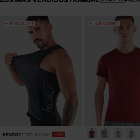
DISCOUNT
DISCOUNT
S
M
L
XL
S
M
L
XL
SENZO
$27.00
$45.00
-40%