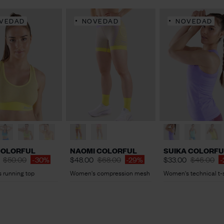
VEDAD
NOVEDAD
NOVEDAD
COLORFUL
NAOMI COLORFUL
SUIKA COLORFU
$50.00
-30%
$48.00
$68.00
-29%
$33.00
$46.00
-
 running top
Women's compression mesh
Women's technical t-s