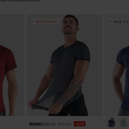
DISCOUNT
NUEVO
S
M
L
XL
MADO
$30.00
$50.00
-40%