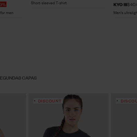
Short-sleeved T-shirt
29%
KYO III
$40
t for men
Men's ultralig
SEGUNDAS CAPAS
DISCOUNT
DISCO