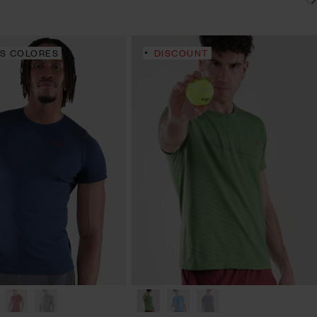
S COLORES
DISCOUNT
S
M
L
XL
S
M
L
XL