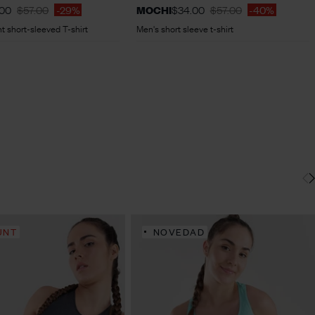
.00
$57.00
-29%
MOCHI
$34.00
$57.00
-40%
ht short-sleeved T-shirt
Men's short sleeve t-shirt
UNT
NOVEDAD