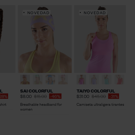
NOVEDAD
NOVEDAD
L
SAI COLORFUL
TAIYO COLORFUL
28%
$8.00
$15.00
-46%
$31.00
$45.00
-31%
hirt
Breathable headband for
Camiseta ultraligera tirantes
women