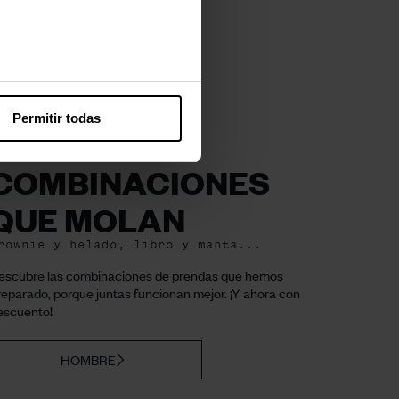
Permitir todas
COMBINACIONES
QUE MOLAN
rownie y helado, libro y manta...
escubre las combinaciones de prendas que hemos
reparado, porque juntas funcionan mejor. ¡Y ahora con
escuento!
HOMBRE