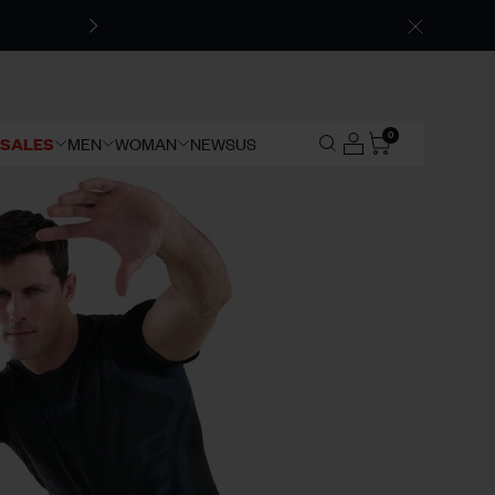
0
SALES
MEN
WOMAN
NEWS
US
Search
Account
Cart