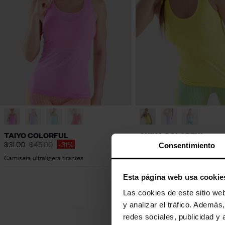
S
M
L
XL
S
M
L
XL
TAIYO COLORFUL
SUIKA COLORFUL
$31.00
$45.00
-31%
$33.00
$46.00
-28%
Consentimiento
Camiseta ultraligera tirantes
Women's technical t-shirt
Esta página web usa cookie
Las cookies de este sitio we
y analizar el tráfico. Ademá
redes sociales, publicidad y