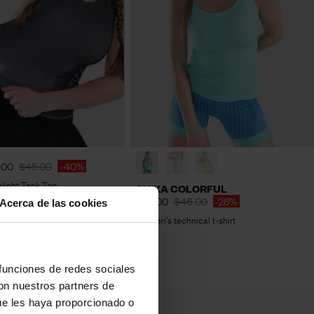
S
M
L
XL
S
M
L
XL
.00
$45.00
-40%
light Tank Top
SUIKA COLORFUL
$33.00
$46.00
-28%
Acerca de las cookies
Women's technical t-shirt
 funciones de redes sociales
con nuestros partners de
ue les haya proporcionado o